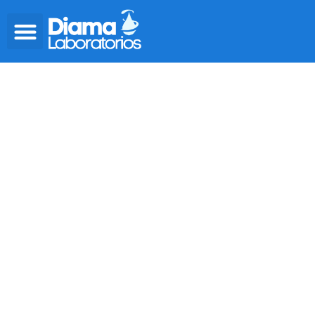
ANÁLISIS DE SUELO
AGRÍCOLA
Los análisis físico-químicos y microbiológicos de
tierras nos permiten conocer las condiciones en
las que se encuentran las mismas, si son
óptimas para el cultivo o si, por el contrario,
tienen patógenos microbiológicos que las
dañan. Dichos análisis de suelos agrícolas