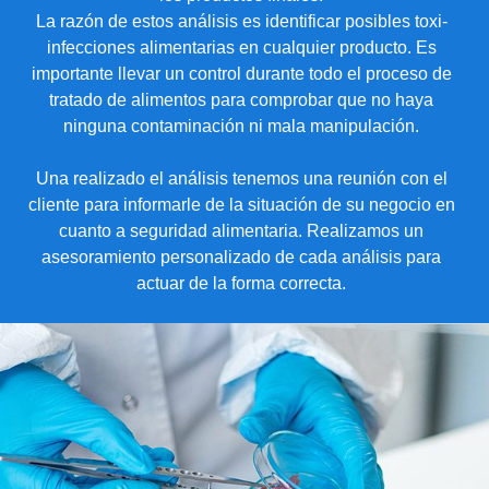
La razón de estos análisis es identificar posibles toxi-
infecciones alimentarias en cualquier producto. Es
importante llevar un control durante todo el proceso de
tratado de alimentos para comprobar que no haya
ninguna contaminación ni mala manipulación.
Una realizado el análisis tenemos una reunión con el
cliente para informarle de la situación de su negocio en
cuanto a seguridad alimentaria. Realizamos un
asesoramiento personalizado de cada análisis para
actuar de la forma correcta.