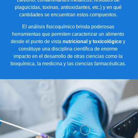
plaguicidas, toxinas, antioxidantes, etc.) y en qué
cantidades se encuentran estos compuestos.
El análisis fisicoquímico brinda poderosas
herramientas que permiten caracterizar un alimento
desde el punto de vista
nutricional y toxicológico
y
constituye una disciplina científica de enorme
impacto en el desarrollo de otras ciencias como la
bioquímica, la medicina y las ciencias farmacéuticas.