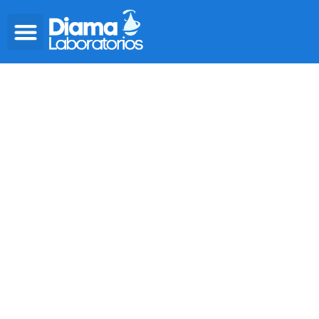
ANÁLISIS DE
ALIMENTOS
Realizamos análisis microbiológicos, físico-
químicos y de alérgenos de los alimentos de
restaurantes, mataderos, hospitales... mediante
cultivos para identificar problemas con los
productos alimenticios antes del consumo y así
prevenir cualquier enfermedad.